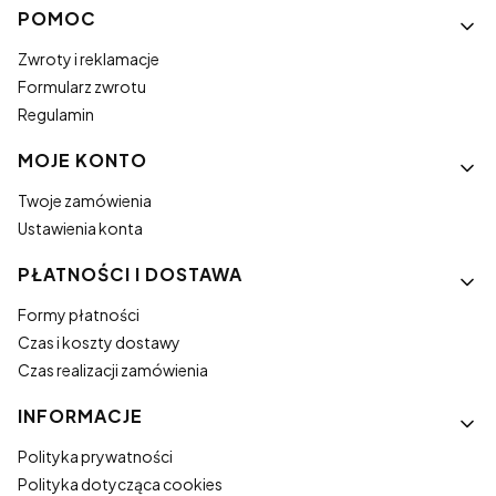
Linki w stopce
POMOC
Zwroty i reklamacje
Formularz zwrotu
Regulamin
MOJE KONTO
Twoje zamówienia
Ustawienia konta
PŁATNOŚCI I DOSTAWA
Formy płatności
Czas i koszty dostawy
Czas realizacji zamówienia
INFORMACJE
Polityka prywatności
Polityka dotycząca cookies