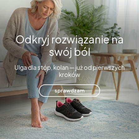
Odkryj rozwiązanie na
swój ból
Ulga dla stóp, kolan — już od pierwszych
kroków
sprawdzam