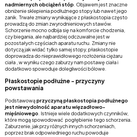
nadmiernych obciążeń stóp
. Objawem jest znaczne
obniżenie sklepienia podłużnego stopy lub nawet jego
zanik. Trwałe zmiany wynikające z płaskostopia często
prowadzą do zmian zwyrodnieniowych stawów.
Schorzenie mocno odbija się na komforcie chodzenia,
czy biegania, ale najbardziej odczuwalne jest w
pozostałych częściach aparatu ruchu. Zmiany nie
dotyczą jak widać tylko samej stopy, płaskostopie
doprowadza do nieprawidłowego rozłożenia ciężaru
ciała , w wyniku czego zaburzy nam postawę ciała i
dodatkowo spowoduje dolegliwości bólowe.
Płaskostopie podłużne - przyczyny
powstawania
Podstawową
przyczyną płaskostopia podłużnego
jest niewydolność aparatu więzadłowo-
mięśniowego
. Istnieje wiele dodatkowych czynników,
które mogą spowodować pogłębienie tego schorzenia.
Zaburzenie, jak przy różnych innych schorzeniach,
poprzez brak odpowiedniego ruchu powoduje