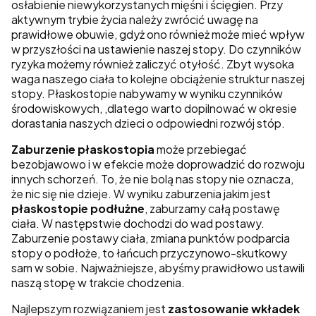
osłabienie niewykorzystanych mięśni i ścięgien. Przy
aktywnym trybie życia należy zwrócić uwagę na
prawidłowe obuwie, gdyż ono również może mieć wpływ
w przyszłości na ustawienie naszej stopy. Do czynników
ryzyka możemy również zaliczyć otyłość. Zbyt wysoka
waga naszego ciała to kolejne obciążenie struktur naszej
stopy. Płaskostopie nabywamy w wyniku czynników
środowiskowych, ,dlatego warto dopilnować w okresie
dorastania naszych dzieci o odpowiedni rozwój stóp.
Zaburzenie płaskostopia
może przebiegać
bezobjawowo i w efekcie może doprowadzić do rozwoju
innych schorzeń. To, że nie bolą nas stopy nie oznacza,
że nic się nie dzieje. W wyniku zaburzenia jakim jest
płaskostopie podłużne
, zaburzamy całą postawę
ciała. W następstwie dochodzi do wad postawy.
Zaburzenie postawy ciała, zmiana punktów podparcia
stopy o podłoże, to łańcuch przyczynowo-skutkowy
sam w sobie. Najważniejsze, abyśmy prawidłowo ustawili
naszą stopę w trakcie chodzenia.
Najlepszym rozwiązaniem jest
zastosowanie wkładek