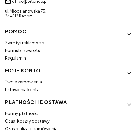
office@ortoneo.pl
ul. Młodzianowska 75,
26-612 Radom
Linki w stopce
POMOC
Zwroty i reklamacje
Formularz zwrotu
Regulamin
MOJE KONTO
Twoje zamówienia
Ustawienia konta
PŁATNOŚCI I DOSTAWA
Formy płatności
Czas i koszty dostawy
Czas realizacji zamówienia