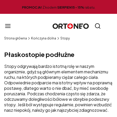
PROMOCJA!
Z kodem
SIERPIEN15 -
15%
rabatu.
Produ
Otwórz wy
Strona główna
Kończyna dolna
Stopy
Płaskostopie podłużne
Stopy odgrywają bardzo istotną rolę w naszym
organizmie, gdyż są głównym elementem mechanizmu
ruchu, na których podpieramy ciężar całego ciała.
Odpowiednie podparcie ma istotny wpływ na poprawną
postawę, dlatego warto o nie dbać, by mieć swobodę
poruszania. Podczas chodzenia często się zdarza, że
odczuwamy dolegliwości bólowe w obrębie podeszwy
stopy. Jeśli ból występuje regularnie, powinien wzbudzić
nasz niepokój, należy go jak najszybciej zdiagnozować.