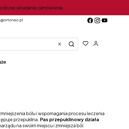
podczas składania zamówienia.
e@ortoneo.pl
Produkty w k
Wyczyść
Szukaj
aże
zmniejszenia bólu i wspomagania procesu leczenia
stępuje przepuklina.
Pas przepuklinowy działa
arządu na swoim miejscu i zmniejsza ból.