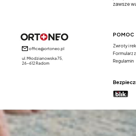
zawsze wa
Linki 
POMOC
Zwroty i re
office@ortoneo.pl
Formularz 
ul. Młodzianowska 75,
Regulamin
26-612 Radom
Bezpiecz