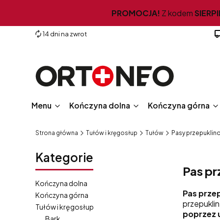
PROMOCJA!
Z kodem
SIERPI
14 dni na zwrot
Menu
Kończyna dolna
Kończyna górna
Strona główna
Tułów i kręgosłup
Tułów
Pasy przepukli
Kategorie
Pas p
Kończyna dolna
Pas prze
Kończyna górna
przepuklin
Tułów i kręgosłup
poprzez u
Bark