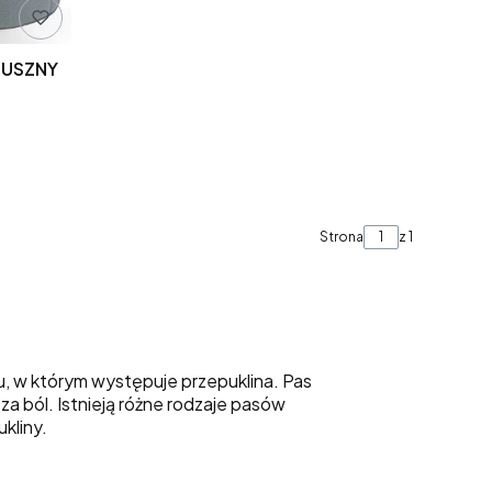
ZUSZNY
Strona
z 1
, w którym występuje przepuklina. Pas
a ból. Istnieją różne rodzaje pasów
kliny.