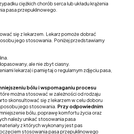
zypadku ciężkich chorób serca lub układu krążenia
nia pasa przepuklinowego.
ować się z lekarzem. Lekarz pomoże dobrać
posobu jego stosowania. Poniżej przedstawiamy
ina.
opasowany, ale nie zbyt ciasny.
iami lekarza) i pamiętaj o regularnym zdjęciu pasa,
iejszeniu bólu i wspomaganiu procesu
 które można stosować w zależności od rodzaju
to skonsultować się z lekarzem w celu doboru
sposobu jego stosowania.
Przy odpowiednim
mniejszenie bólu, poprawę komfortu życia oraz
órych należy unikać stosowania pasa
materiały z których wykonany jest pas
ozpoczęciem stosowania pasa przepuklinowego