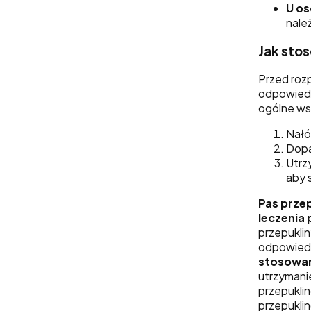
U os
nale
Jak sto
Przed roz
odpowiedn
ogólne ws
Nałó
Dopa
Utrz
aby 
Pas prze
leczenia 
przepukli
odpowiedn
stosowa
utrzymanie
przepuklin
przepukli