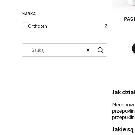
MARKA
PAS
Marka
2
Orthoteh
Wyczyść
Szukaj
Jak dzi
Mechanizm
przepuklin
przepukli
Jakie s