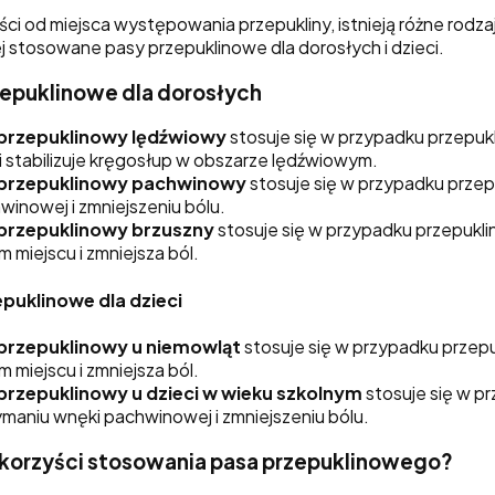
ści od miejsca występowania przepukliny, istnieją różne rod
j stosowane pasy przepuklinowe dla dorosłych i dzieci.
zepuklinowe dla dorosłych
przepuklinowy lędźwiowy
stosuje się w przypadku przepuk
 i stabilizuje kręgosłup w obszarze lędźwiowym.
 przepuklinowy pachwinowy
stosuje się w przypadku prze
winowej i zmniejszeniu bólu.
przepuklinowy brzuszny
stosuje się w przypadku przepukli
 miejscu i zmniejsza ból.
puklinowe dla dzieci
przepuklinowy u niemowląt
stosuje się w przypadku przep
 miejscu i zmniejsza ból.
przepuklinowy u dzieci w wieku szkolnym
stosuje się w p
ymaniu wnęki pachwinowej i zmniejszeniu bólu.
ą korzyści stosowania pasa przepuklinowego?