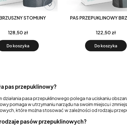
 BRZUSZNY STOMIJNY
PAS PRZEPUKLINOWY BR
128,50 zł
122,50 zł
Do koszyka
Do koszyka
ała pas przepuklinowy?
 działania pasa przepuklinowego polega na uciskaniu obszaru
owy pomaga w utrzymaniu narządu na swoim miejscu i zmniejsz
nowych, które można stosować w zależności od rodzaju przepu
ą rodzaje pasów przepuklinowych?