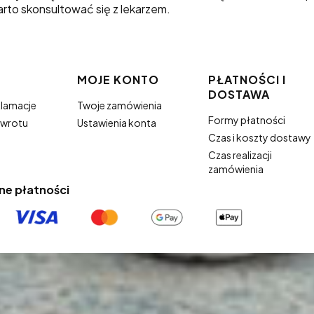
rto skonsultować się z lekarzem.
w stopce
MOJE KONTO
PŁATNOŚCI I
DOSTAWA
klamacje
Twoje zamówienia
Formy płatności
zwrotu
Ustawienia konta
Czas i koszty dostawy
Czas realizacji
zamówienia
ne płatności