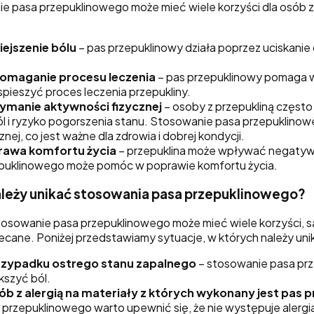
e pasa przepuklinowego może mieć wiele korzyści dla osób z 
ejszenie bólu
– pas przepuklinowy działa poprzez uciskanie
.
omaganie procesu leczenia
– pas przepuklinowy pomaga w
spieszyć proces leczenia przepukliny.
ymanie aktywności fizycznej
– osoby z przepukliną często
ól i ryzyko pogorszenia stanu. Stosowanie pasa przepuklin
znej, co jest ważne dla zdrowia i dobrej kondycji.
rawa komfortu życia
– przepuklina może wpływać negatywn
puklinowego może pomóc w poprawie komfortu życia.
ależy unikać stosowania pasa przepuklinowego?
tosowanie pasa przepuklinowego może mieć wiele korzyści, s
alecane. Poniżej przedstawiamy sytuacje, w których należy u
rzypadku ostrego stanu zapalnego
– stosowanie pasa prz
kszyć ból.
ób z alergią na materiały z których wykonany jest pas 
 przepuklinowego warto upewnić się, że nie występuje alergia