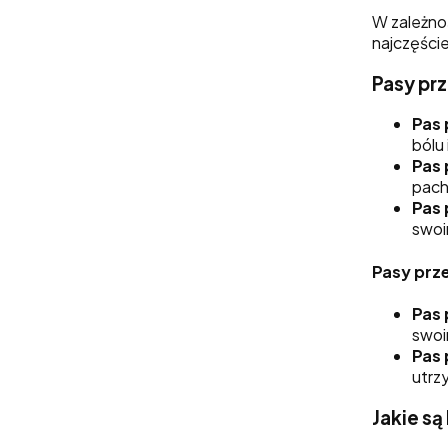
W zależno
najczęście
Pasy pr
Pas 
bólu
Pas
pach
Pas 
swoim
Pasy prze
Pas 
swoim
Pas 
utrz
Jakie s