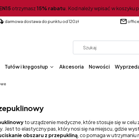
EN
15
otrzymasz
15% rabatu
. Kod należy wpisać w koszyku 
darmowa dostawa do punktu od 120zł
offic
Tułów i kręgosłup
Akcesoria
Nowości
Wyprzed
nowe
rzepuklinowy
puklinowy
to urządzenie medyczne, które stosuje się w celu 
y. Jest to elastyczny pas, który nosi się na miejscu, gdzie wy
ciskanie obszaru z przepukliną
, co pomaga w utrzymaniu n