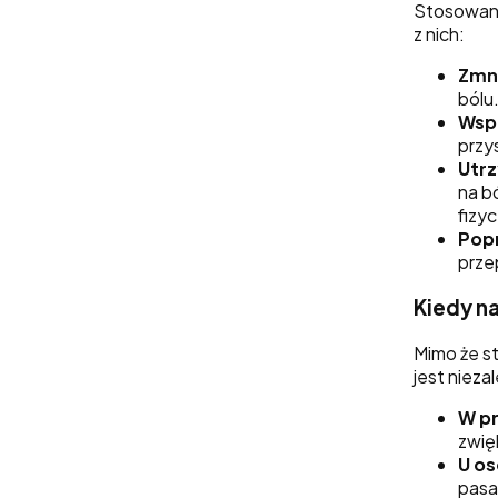
Stosowani
z nich:
Zmni
bólu
Wsp
przy
Utrz
na b
fizyc
Pop
prze
Kiedy n
Mimo że s
jest niez
W p
zwię
U os
pasa