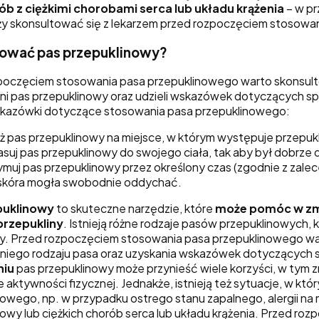
ób z ciężkimi chorobami serca lub układu krążenia
– w pr
ży skonsultować się z lekarzem przed rozpoczęciem stosowa
sować pas przepuklinowy?
poczęciem stosowania pasa przepuklinowego warto skonsult
i pas przepuklinowy oraz udzieli wskazówek dotyczących s
kazówki dotyczące stosowania pasa przepuklinowego:
ż pas przepuklinowy na miejsce, w którym występuje przepukl
suj pas przepuklinowy do swojego ciała, tak aby był dobrze d
ymuj pas przepuklinowy przez określony czas (zgodnie z zalecen
skóra mogła swobodnie oddychać.
puklinowy
to skuteczne narzędzie, które
może pomóc w zmn
przepukliny
. Istnieją różne rodzaje pasów przepuklinowych,
ny. Przed rozpoczęciem stosowania pasa przepuklinowego war
iego rodzaju pasa oraz uzyskania wskazówek dotyczących 
niu
pas przepuklinowy może przynieść wiele korzyści, w tym z
 aktywności fizycznej. Jednakże, istnieją też sytuacje, w kt
owego, np. w przypadku ostrego stanu zapalnego, alergii na 
nowy lub ciężkich chorób serca lub układu krążenia. Przed r