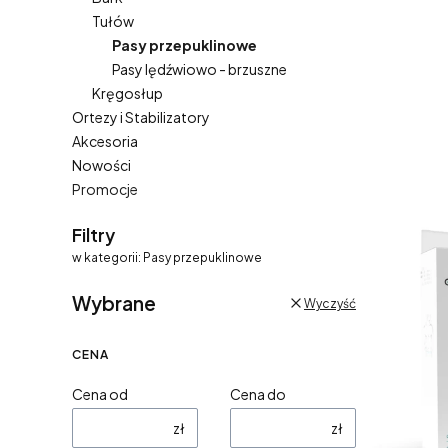
Tułów
Pasy przepuklinowe
Pasy lędźwiowo - brzuszne
Kręgosłup
Ortezy i Stabilizatory
Lista pro
Akcesoria
Nowości
Promocje
Koniec menu
Filtry
w kategorii: Pasy przepuklinowe
Wybrane
Wyczyść
CENA
Cena od
Cena do
zł
zł