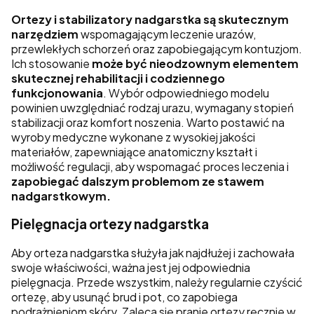
Ortezy i stabilizatory nadgarstka są skutecznym
narzędziem
wspomagającym leczenie urazów,
przewlekłych schorzeń oraz zapobiegającym kontuzjom.
Ich stosowanie
może być nieodzownym elementem
skutecznej rehabilitacji i codziennego
funkcjonowania
. Wybór odpowiedniego modelu
powinien uwzględniać rodzaj urazu, wymagany stopień
stabilizacji oraz komfort noszenia. Warto postawić na
wyroby medyczne wykonane z wysokiej jakości
materiałów, zapewniające anatomiczny kształt i
możliwość regulacji, aby wspomagać proces leczenia i
zapobiegać dalszym problemom ze stawem
nadgarstkowym.
Pielęgnacja ortezy nadgarstka
Aby orteza nadgarstka służyła jak najdłużej i zachowała
swoje właściwości, ważna jest jej odpowiednia
pielęgnacja. Przede wszystkim, należy regularnie czyścić
ortezę, aby usunąć brud i pot, co zapobiega
podrażnieniom skóry. Zaleca się pranie ortezy ręcznie w