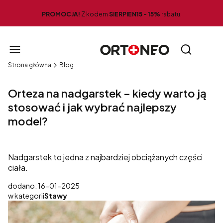
PROMOCJA!
Z kodem
SIERPIEN15 -
15%
rabatu.
Produ
Otwórz wy
Strona główna
Blog
Orteza na nadgarstek – kiedy warto ją
stosować i jak wybrać najlepszy
model?
Nadgarstek to jedna z najbardziej obciążanych części
ciała.
dodano: 16-01-2025
w kategorii
Stawy