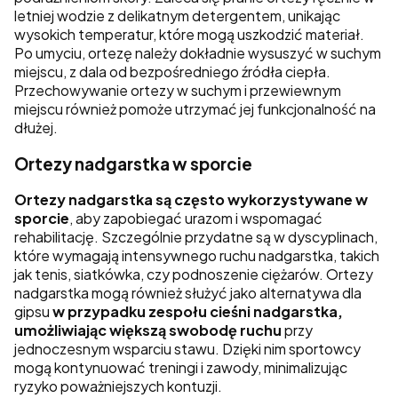
letniej wodzie z delikatnym detergentem, unikając
wysokich temperatur, które mogą uszkodzić materiał.
Po umyciu, ortezę należy dokładnie wysuszyć w suchym
miejscu, z dala od bezpośredniego źródła ciepła.
Przechowywanie ortezy w suchym i przewiewnym
miejscu również pomoże utrzymać jej funkcjonalność na
dłużej.
Ortezy nadgarstka w sporcie
Ortezy nadgarstka są często wykorzystywane w
sporcie
, aby zapobiegać urazom i wspomagać
rehabilitację. Szczególnie przydatne są w dyscyplinach,
które wymagają intensywnego ruchu nadgarstka, takich
jak tenis, siatkówka, czy podnoszenie ciężarów. Ortezy
nadgarstka mogą również służyć jako alternatywa dla
gipsu
w przypadku zespołu cieśni nadgarstka,
umożliwiając większą swobodę ruchu
przy
jednoczesnym wsparciu stawu. Dzięki nim sportowcy
mogą kontynuować treningi i zawody, minimalizując
ryzyko poważniejszych kontuzji.