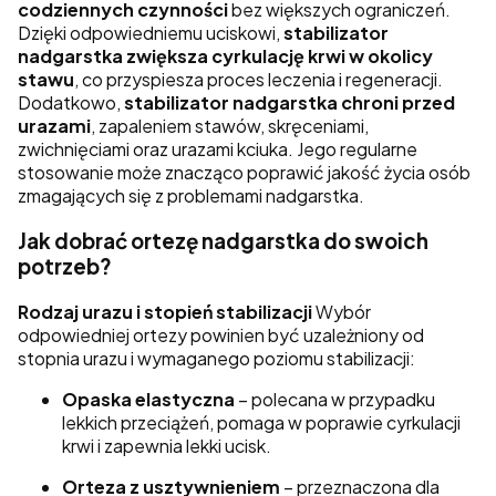
codziennych czynności
bez większych ograniczeń.
Dzięki odpowiedniemu uciskowi,
stabilizator
nadgarstka zwiększa cyrkulację krwi w okolicy
stawu
, co przyspiesza proces leczenia i regeneracji.
Dodatkowo,
stabilizator nadgarstka chroni przed
urazami
, zapaleniem stawów, skręceniami,
zwichnięciami oraz urazami kciuka. Jego regularne
stosowanie może znacząco poprawić jakość życia osób
zmagających się z problemami nadgarstka.
Jak dobrać ortezę nadgarstka do swoich
potrzeb?
Rodzaj urazu i stopień stabilizacji
Wybór
odpowiedniej ortezy powinien być uzależniony od
stopnia urazu i wymaganego poziomu stabilizacji:
Opaska elastyczna
– polecana w przypadku
lekkich przeciążeń, pomaga w poprawie cyrkulacji
krwi i zapewnia lekki ucisk.
Orteza z usztywnieniem
– przeznaczona dla