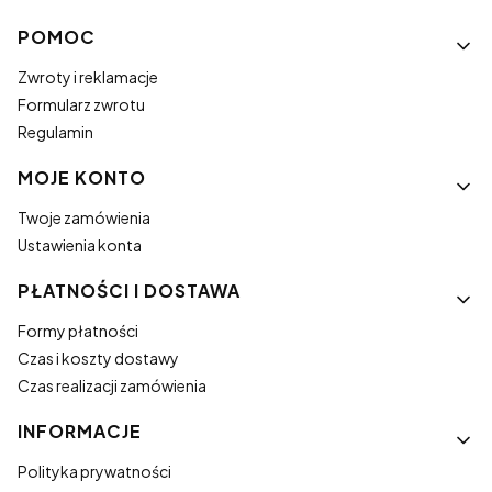
Linki w stopce
POMOC
Zwroty i reklamacje
Formularz zwrotu
Regulamin
MOJE KONTO
Twoje zamówienia
Ustawienia konta
PŁATNOŚCI I DOSTAWA
Formy płatności
Czas i koszty dostawy
Czas realizacji zamówienia
INFORMACJE
Polityka prywatności