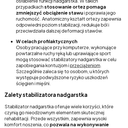
osłabienie funkcji nadgarstka. W takich
przypadkach
stosowanie ortez pomaga
zmniejszyć obciążenie stawu
i poprawia jego
ruchomość. Anatomiczny kształt ortezy zapewnia
odpowiedni poziom stabilizacji, redukuje ból i
przeciwdziała dalszej deformacji stawów.
W celach profilaktycznych
Osoby pracujące przy komputerze, wykonujące
powtarzalne ruchy ręką lub uprawiające sport
mogą stosować stabilizatory nadgarstka w celu
zapobiegania kontuzjom i
przeciążeniom
.
Szczególnie zaleca się to osobom, u których
występuje podwyższone ryzyko uszkodzeń
ścięgien i mięśni.
Zalety stabilizatora nadgarstka
Stabilizator nadgarstka oferuje wiele korzyści, które
czynią go nieodzownym elementem skutecznej
rehabilitacji. Przede wszystkim, zapewnia wysoki
komfort noszenia, co
pozwala na wykonywanie