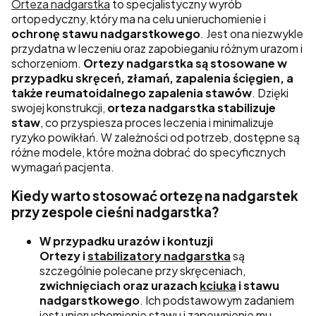
Orteza nadgarstka
to specjalistyczny wyrób
ortopedyczny, który ma na celu unieruchomienie i
ochronę stawu nadgarstkowego
. Jest ona niezwykle
przydatna w leczeniu oraz zapobieganiu różnym urazom i
schorzeniom.
Ortezy nadgarstka są stosowane w
przypadku skręceń, złamań, zapalenia ścięgien, a
także reumatoidalnego zapalenia stawów
. Dzięki
swojej konstrukcji,
orteza nadgarstka stabilizuje
staw
, co przyspiesza proces leczenia i minimalizuje
ryzyko powikłań. W zależności od potrzeb, dostępne są
różne modele, które można dobrać do specyficznych
wymagań pacjenta.
Kiedy warto stosować ortezę na nadgarstek
przy zespole cieśni nadgarstka?
W przypadku urazów i kontuzji
Ortezy i
stabilizatory nadgarstka
są
szczególnie polecane przy skręceniach,
zwichnięciach oraz urazach
kciuka
i stawu
nadgarstkowego
. Ich podstawowym zadaniem
jest unieruchomienie stawu i zapewnienie mu