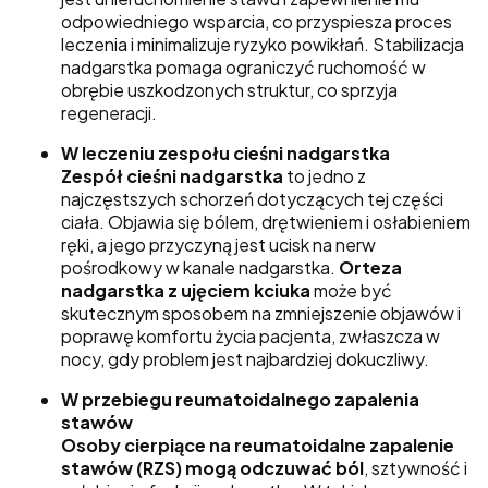
odpowiedniego wsparcia, co przyspiesza proces
leczenia i minimalizuje ryzyko powikłań. Stabilizacja
nadgarstka pomaga ograniczyć ruchomość w
obrębie uszkodzonych struktur, co sprzyja
regeneracji.
W leczeniu zespołu cieśni nadgarstka
Zespół cieśni nadgarstka
to jedno z
najczęstszych schorzeń dotyczących tej części
ciała. Objawia się bólem, drętwieniem i osłabieniem
ręki, a jego przyczyną jest ucisk na nerw
pośrodkowy w kanale nadgarstka.
Orteza
nadgarstka z ujęciem kciuka
może być
skutecznym sposobem na zmniejszenie objawów i
poprawę komfortu życia pacjenta, zwłaszcza w
nocy, gdy problem jest najbardziej dokuczliwy.
W przebiegu reumatoidalnego zapalenia
stawów
Osoby cierpiące na reumatoidalne zapalenie
stawów (RZS) mogą odczuwać ból
, sztywność i