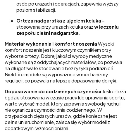
osób po urazach i operacjach, zapewnia wyższy
poziom stabilizacji.
Orteza nadgarstka z ujęciem kciuka
–
stosowana przy urazach kciuka oraz
w leczeniu
zespołu cieśni nadgarstka
.
Materiał wykonania i komfort noszenia
Wysoki
komfort noszenia jest kluczowym czynnikiem przy
wyborze ortezy. Dobrej jakości wyroby medyczne
wykonane są z oddychających materiałów, co pozwala
na długotrwałe stosowanie bez ryzyka podrażnień.
Niektóre modele są wyposażone w mechanizmy
regulacji, co pozwala na lepsze dopasowanie do ręki.
Dopasowanie do codziennych czynności
Jeśli orteza
będzie stosowana w czasie pracy lub uprawiania sportu,
warto wybrać model, który zapewnia swobodę ruchu i
nie ogranicza czynności dnia codziennego. W
przypadkach cięższych urazów, gdzie konieczne jest
pełne unieruchomienie, zaleca się wybór modeli z
dodatkowymi wzmocnieniami.